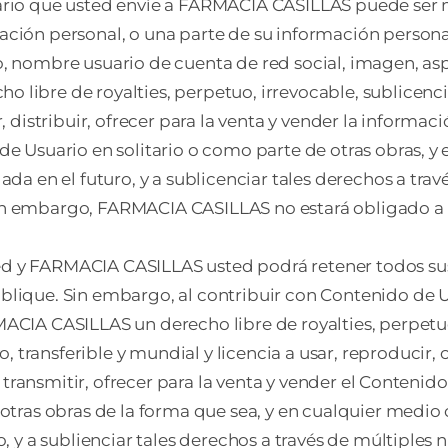
ario que usted envíe a FARMACIA CASILLAS puede ser 
ción personal, o una parte de su información personal,
, nombre usuario de cuenta de red social, imagen, aspe
 libre de royalties, perpetuo, irrevocable, sublicen
r, distribuir, ofrecer para la venta y vender la informa
de Usuario en solitario o como parte de otras obras, y 
da en el futuro, y a sublicenciar tales derechos a trav
n embargo, FARMACIA CASILLAS no estará obligado a u
usted y FARMACIA CASILLAS usted podrá retener todos s
lique. Sin embargo, al contribuir con Contenido de Us
ACIA CASILLAS un derecho libre de royalties, perpetuo
ransferible y mundial y licencia a usar, reproducir, cr
r, transmitir, ofrecer para la venta y vender el Conten
otras obras de la forma que sea, y en cualquier medio 
, y a sublienciar tales derechos a través de múltiples n