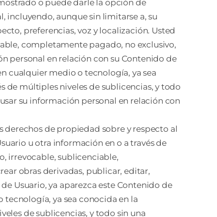
mostrado o puede darle la opción de
 incluyendo, aunque sin limitarse a, su
cto, preferencias, voz y localización. Usted
ciable, completamente pagado, no exclusivo,
ción personal en relación con su Contenido de
en cualquier medio o tecnología, ya sea
és de múltiples niveles de sublicencias, y todo
sar su información personal en relación con
us derechos de propiedad sobre y respecto al
uario u otra información en o a través de
, irrevocable, sublicenciable,
ear obras derivadas, publicar, editar,
ido de Usuario, ya aparezca este Contenido de
o tecnología, ya sea conocida en la
iveles de sublicencias, y todo sin una