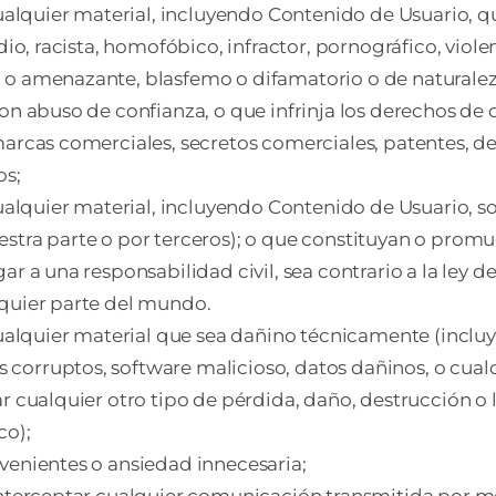
 cualquier material, incluyendo Contenido de Usuario, q
 odio, racista, homofóbico, infractor, pornográfico, vi
 o amenazante, blasfemo o difamatorio o de naturale
con abuso de confianza, o que infrinja los derechos de
 marcas comerciales, secretos comerciales, patentes, 
os;
cualquier material, incluyendo Contenido de Usuario, so
estra parte o por terceros); o que constituyan o pro
ar a una responsabilidad civil, sea contrario a la ley d
lquier parte del mundo.
 cualquier material que sea dañino técnicamente (inclu
corruptos, software malicioso, datos dañinos, o cualq
ar cualquier otro tipo de pérdida, daño, destrucción o
co);
venientes o ansiedad innecesaria;