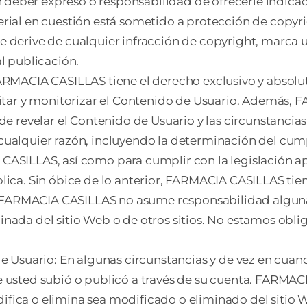
eber expreso o responsabilidad de ofrecerle indicaci
rial en cuestión está sometido a protección de copyri
 derive de cualquier infracción de copyright, marca 
l publicación.
ARMACIA CASILLAS tiene el derecho exclusivo y absoluto
uitar y monitorizar el Contenido de Usuario. Además,
de revelar el Contenido de Usuario y las circunstancia
cualquier razón, incluyendo la determinación del cum
ASILLAS, así como para cumplir con la legislación ap
lica. Sin óbice de lo anterior, FARMACIA CASILLAS tien
ío. FARMACIA CASILLAS no asume responsabilidad algun
nada del sitio Web o de otros sitios. No estamos obl
de Usuario: En algunas circunstancias y de vez en cua
 usted subió o publicó a través de su cuenta. FARMACI
ica o elimina sea modificado o eliminado del sitio We