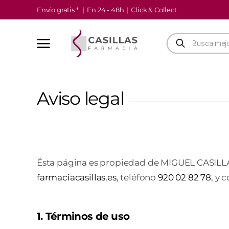
Saltar
Envío gratis *
|
En 24 - 48h
|
Click & Collect
al
contenido
Búsqueda
de
productos
Aviso legal
Ésta página es propiedad de MIGUEL CASILL
farmaciacasillas.es
, teléfono
920 02 82 78
, y 
1. Términos de uso