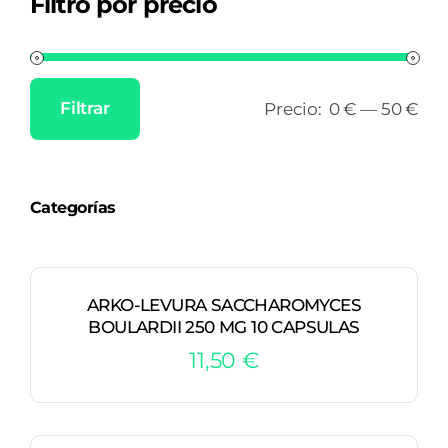
Filtro por precio
Filtrar
Precio:
0 €
—
50 €
Precio
Precio
mínimo
máximo
Categorías
ARKO-LEVURA SACCHAROMYCES
BOULARDII 250 MG 10 CAPSULAS
11,50
€