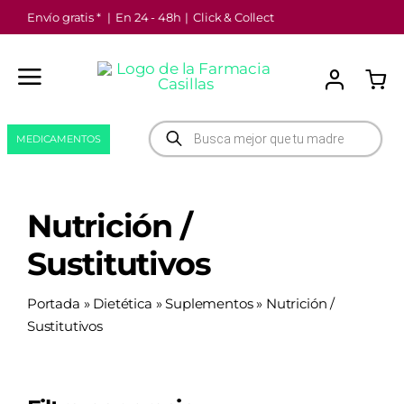
Saltar
Envío gratis *
|
En 24 - 48h
|
Click & Collect
al
contenido
Búsqueda
MEDICAMENTOS
de
productos
Nutrición /
Sustitutivos
Portada
»
Dietética
»
Suplementos
»
Nutrición /
Sustitutivos