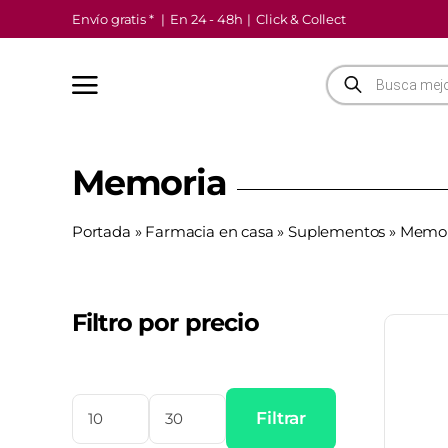
Saltar
Envío gratis *
|
En 24 - 48h
|
Click & Collect
al
contenido
Búsqueda
de
productos
Memoria
Portada
»
Farmacia en casa
»
Suplementos
»
Memor
Filtro por precio
Filtrar
Precio
Precio