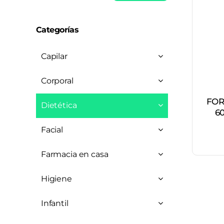
mínimo
máximo
Categorías
Capilar
Corporal
FOR
Dietética
6
Facial
Farmacia en casa
Higiene
Infantil