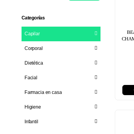
mínimo
máximo
Categorías
BE
Capilar
CHAM
Corporal
Dietética
Facial
Farmacia en casa
Higiene
Infantil