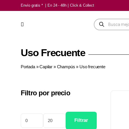
Saltar
Envío gratis *
|
En 24 - 48h
|
Click & Collect
al
contenido
Búsqueda
de
productos
Uso Frecuente
Portada
»
Capilar
»
Champús
»
Uso frecuente
Filtro por precio
Filtrar
Precio
Precio