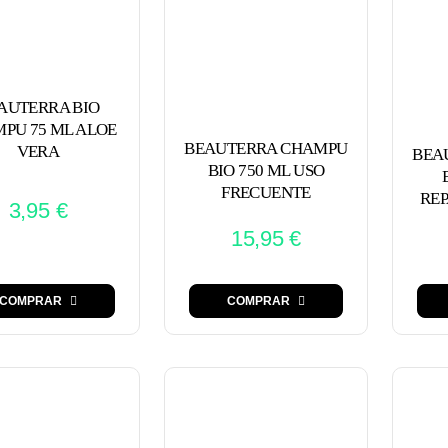
AUTERRA BIO
PU 75 ML ALOE
BEAUTERRA CHAMPU
VERA
BEA
BIO 750 ML USO
FRECUENTE
REP
3,95
€
15,95
€
COMPRAR
COMPRAR