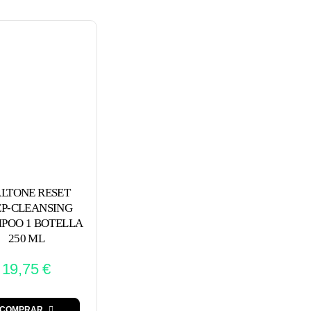
ALTONE RESET
EP-CLEANSING
POO 1 BOTELLA
250 ML
19,75
€
COMPRAR