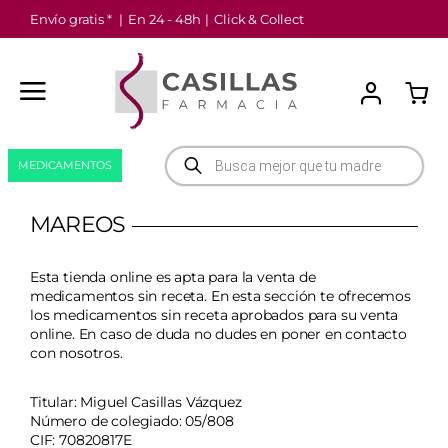
Saltar
Envío gratis *
|
En 24 - 48h
|
Click & Collect
al
contenido
Búsqueda
MEDICAMENTOS
de
productos
MAREOS
Esta tienda online es apta para la venta de
medicamentos sin receta. En esta sección te ofrecemos
los medicamentos sin receta aprobados para su venta
online. En caso de duda no dudes en poner en
contacto
con nosotros
.
Titular: Miguel Casillas Vázquez
Número de colegiado: 05/808
CIF: 70820817E