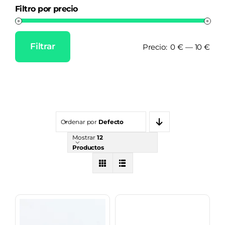
Filtro por precio
Filtrar
Precio:
0 €
—
10 €
Precio
Precio
mínimo
máximo
Ordenar por
Defecto
Mostrar
12
Productos