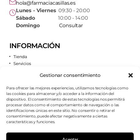
hola@farmaciacasillas.es
Lunes - Viernes
09:30 - 20:00
Sábado
10:00 - 14:00
Domingo
Consultar
INFORMACIÓN
Tienda
Servicios
Contacto
Gestionar consentimiento
Quiénes somos
Para ofrecer las mejores experiencias, utilizamos tecnologías como
las cookies para almacenar y/o acceder a la información del
AVISOS LEGALES
dispositivo. El consentimiento de estas tecnologías nos permitirá
procesar datos como el comportamiento de navegación o las
Aviso legal
identificaciones únicas en este sitio. No consentir o retirar el
Política de cookies
consentimiento, puede afectar negativamente a ciertas
Política de privacidad
características y funciones.
Condiciones de envío
Condiciones generales
Aceptar