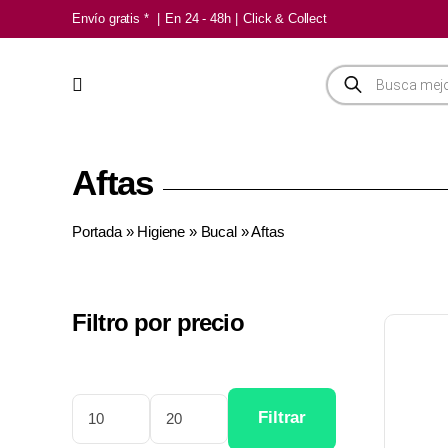
Saltar
Envío gratis *
|
En 24 - 48h
|
Click & Collect
al
contenido
Búsqueda
de
productos
Aftas
Portada
»
Higiene
»
Bucal
»
Aftas
Filtro por precio
Filtrar
Precio
Precio