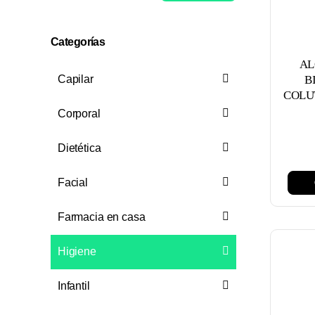
mínimo
máximo
Categorías
AL
Capilar
B
COLU
Corporal
Dietética
Facial
Farmacia en casa
Higiene
Infantil