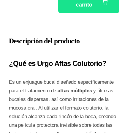
carrito
URGO
AFTAS
COLUTORIO
1
Descripción del producto
FRASCO
150
ML
¿Qué es Urgo Aftas Colutorio?
cantidad
Es un enjuague bucal diseñado específicamente
para el tratamiento de
aftas múltiples
y úlceras
bucales dispersas, así como irritaciones de la
mucosa oral. Al utilizar el formato colutorio, la
solución alcanza cada rincón de la boca, creando
una película protectora invisible sobre todas las