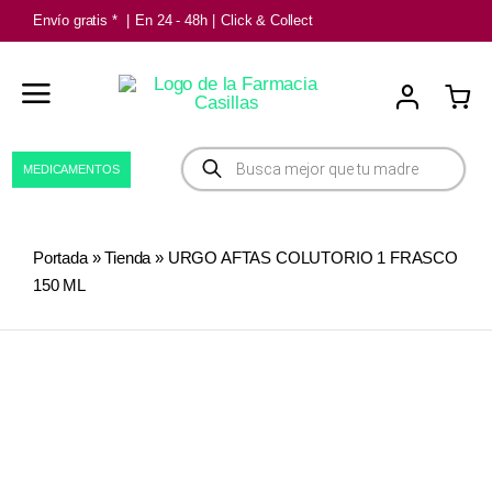
Saltar
Envío gratis *
|
En 24 - 48h
|
Click & Collect
al
contenido
Búsqueda
MEDICAMENTOS
de
productos
Portada
»
Tienda
»
URGO AFTAS COLUTORIO 1 FRASCO
150 ML