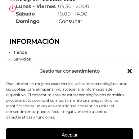
Lunes - Viernes
09:30 - 20:00
Sábado
10:00 - 14:00
Domingo
Consultar
INFORMACIÓN
Tienda
Servicios
Contacto
Gestionar consentimiento
Quiénes somos
Para ofrecer las mejores experiencias, utilizamos tecnologías como
las cookies para almacenar y/o acceder a la información del
AVISOS LEGALES
dispositivo. El consentimiento de estas tecnologías nos permitirá
procesar datos como el comportamiento de navegación o las
Aviso legal
identificaciones únicas en este sitio. No consentir o retirar el
Política de cookies
consentimiento, puede afectar negativamente a ciertas
Política de privacidad
características y funciones.
Condiciones de envío
Condiciones generales
Aceptar