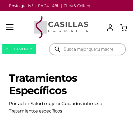
Saltar
Envío gratis *
|
En 24 - 48h
|
Click & Collect
al
contenido
Búsqueda
MEDICAMENTOS
de
productos
Tratamientos
Específicos
Portada
»
Salud mujer
»
Cuidados íntimos
»
Tratamientos específicos