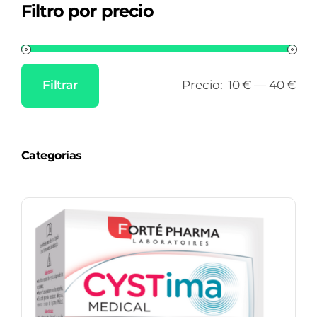
Filtro por precio
Filtrar
Precio:
10 €
—
40 €
Precio
Precio
mínimo
máximo
Categorías