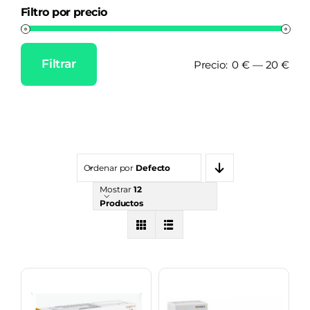
Filtro por precio
Filtrar
Precio:
0 €
—
20 €
Precio
Precio
mínimo
máximo
Ordenar por
Defecto
Mostrar
12
Productos