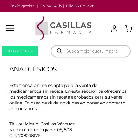
Saltar
Envío gratis *
|
En 24 - 48h
|
Click & Collect
al
contenido
Búsqueda
MEDICAMENTOS
de
productos
ANALGÉSICOS
Esta tienda online es apta para la venta de
medicamentos sin receta. En esta sección te ofrecemos
los medicamentos sin receta aprobados para su venta
online. En caso de duda no dudes en poner en
contacto
con nosotros
.
Titular: Miguel Casillas Vázquez
Número de colegiado: 05/808
CIF: 70820817E