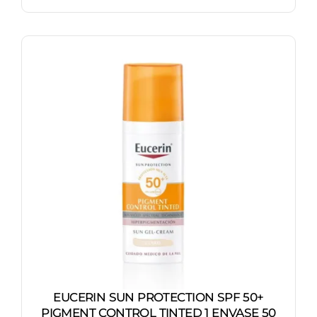
precio
precio
original
actual
era:
es:
20,50 €.
14,50 €.
EUCERIN SUN PROTECTION SPF 50+
PIGMENT CONTROL TINTED 1 ENVASE 50