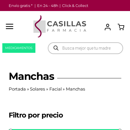
Saltar
Envío gratis *
|
En 24 - 48h
|
Click & Collect
al
contenido
Búsqueda
MEDICAMENTOS
de
productos
Manchas
Portada
»
Solares
»
Facial
»
Manchas
Filtro por precio