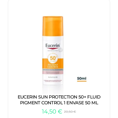
EUCERIN SUN PROTECTION 50+ FLUID
PIGMENT CONTROL 1 ENVASE 50 ML
14,50
€
20,50
€
El
El