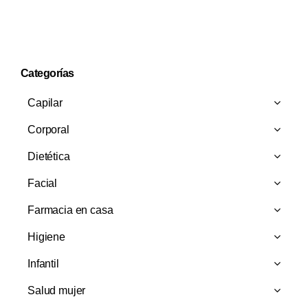
9,15 €.
8,90 €.
Categorías
Capilar
Corporal
Dietética
Facial
Farmacia en casa
Higiene
Infantil
Salud mujer