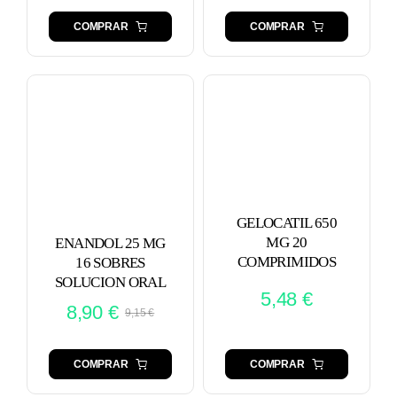
COMPRAR
COMPRAR
GELOCATIL 650
MG 20
ENANDOL 25 MG
COMPRIMIDOS
16 SOBRES
SOLUCION ORAL
5,48
€
8,90
€
9,15
€
El
El
precio
precio
original
actual
COMPRAR
COMPRAR
era:
es: