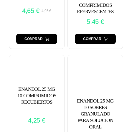
COMPRIMIDOS
4,65
€
4,95
€
EFERVESCENTES
El
El
5,45
€
precio
precio
original
actual
era:
es:
COMPRAR
COMPRAR
4,95 €.
4,65 €.
ENANDOL 25 MG
10 COMPRIMIDOS
ENANDOL 25 MG
RECUBIERTOS
10 SOBRES
GRANULADO
4,25
€
PARA SOLUCION
ORAL