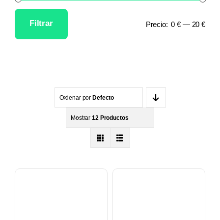
Filtrar
Precio:
0 €
—
20 €
Precio
Precio
mínimo
máximo
Ordenar por
Defecto
Mostrar
12 Productos