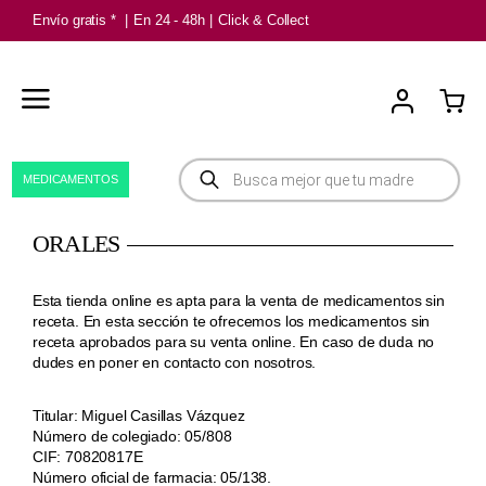
Saltar
Envío gratis *
|
En 24 - 48h
|
Click & Collect
al
contenido
Búsqueda
MEDICAMENTOS
de
productos
ORALES
Esta tienda online es apta para la venta de medicamentos sin
receta. En esta sección te ofrecemos los medicamentos sin
receta aprobados para su venta online. En caso de duda no
dudes en poner en
contacto con nosotros
.
Titular: Miguel Casillas Vázquez
Número de colegiado: 05/808
CIF: 70820817E
Número oficial de farmacia: 05/138.