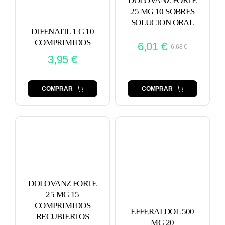
DOLOVANZ FORTE
25 MG 10 SOBRES
SOLUCION ORAL
DIFENATIL 1 G 10
COMPRIMIDOS
6,01
€
6,68
€
El
El
3,95
€
precio
precio
original
actual
era:
es:
COMPRAR
COMPRAR
6,68 €.
6,01 €.
DOLOVANZ FORTE
25 MG 15
COMPRIMIDOS
EFFERALDOL 500
RECUBIERTOS
MG 20