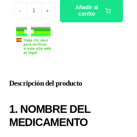
original
actual
Añadir al
era:
es:
carrito
ENANDOL
9,15 €.
8,90 €.
25
MG
16
SOBRES
SOLUCION
ORAL
cantidad
Descripción del producto
1. NOMBRE DEL
MEDICAMENTO