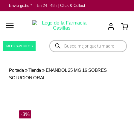
Saltar
Envío gratis *
|
En 24 - 48h
|
Click & Collect
al
contenido
Búsqueda
MEDICAMENTOS
de
productos
Portada
»
Tienda
»
ENANDOL 25 MG 16 SOBRES
SOLUCION ORAL
-3%