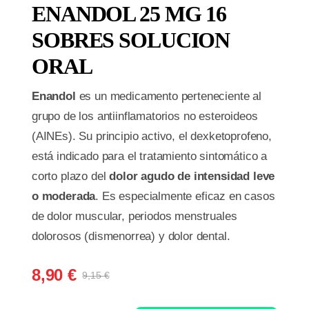
ENANDOL 25 MG 16
SOBRES SOLUCION
ORAL
Enandol
es un medicamento perteneciente al
grupo de los antiinflamatorios no esteroideos
(AINEs).
Su principio activo,
el dexketoprofeno,
está indicado para el tratamiento sintomático a
corto plazo del
dolor agudo de intensidad leve
o moderada
.
Es especialmente eficaz en casos
de dolor muscular,
periodos menstruales
dolorosos (dismenorrea) y dolor dental.
8,90
€
9,15
€
El
El
precio
precio