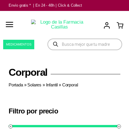
Saltar
Envío gratis *
|
En 24 - 48h
|
Click & Collect
al
contenido
Búsqueda
MEDICAMENTOS
de
productos
Corporal
Portada
»
Solares
»
Infantil
»
Corporal
Filtro por precio