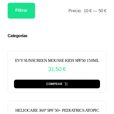
Filtrar
Precio:
10 €
—
50 €
Precio
Precio
mínimo
máximo
Categorías
EVY SUNSCREEN MOUSSE KIDS SPF50 150ML
31,50
€
COMPRAR
HELIOCARE 360º SPF 50+ PEDIATRICS ATOPIC