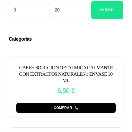
Filtrar
Precio
Precio
mínimo
máximo
Categorías
CARE+ SOLUCION OFTALMICA CALMANTE
CON EXTRACTOS NATURALES 1 ENVASE 10
ML
6,50
€
COMPRAR