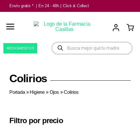
Saltar
Envío gratis *
|
En 24 - 48h
|
Click & Collect
al
contenido
Búsqueda
MEDICAMENTOS
de
productos
Colirios
Portada
»
Higiene
»
Ojos
»
Colirios
Filtro por precio