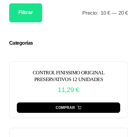
Filtrar
Precio:
10 €
—
20 €
Precio
Precio
mínimo
máximo
Categorías
CONTROL FINISSIMO ORIGINAL
PRESERVATIVOS 12 UNIDADES
11,29
€
COMPRAR