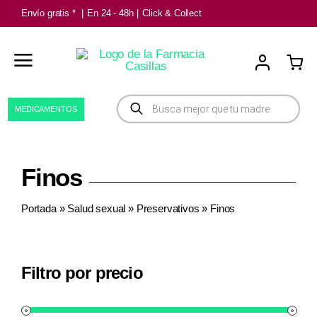
Saltar
Envío gratis *
|
En 24 - 48h
|
Click & Collect
al
contenido
Búsqueda
MEDICAMENTOS
de
productos
Finos
Portada
»
Salud sexual
»
Preservativos
»
Finos
Filtro por precio