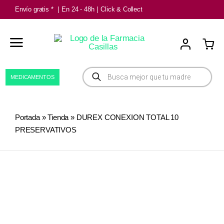
Saltar
Envío gratis *
|
En 24 - 48h
|
Click & Collect
al
contenido
Búsqueda
MEDICAMENTOS
de
productos
Portada
»
Tienda
»
DUREX CONEXION TOTAL 10
PRESERVATIVOS