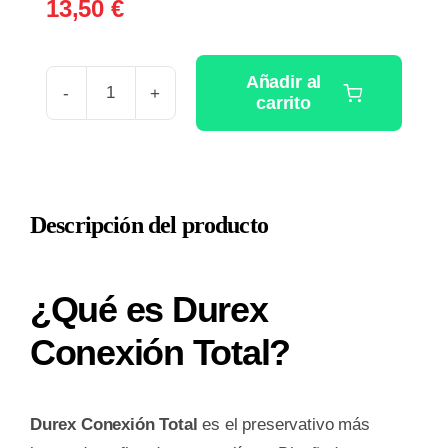
13,50
€
Añadir al
carrito
DUREX
CONEXION
TOTAL
10
Descripción del producto
PRESERVATIVOS
cantidad
¿Qué es Durex
Conexión Total?
Durex Conexión Total
es el preservativo más