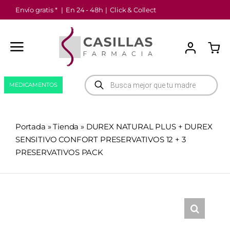
Saltar
Envío gratis *
|
En 24 - 48h
|
Click & Collect
al
contenido
Búsqueda
MEDICAMENTOS
de
productos
Portada
»
Tienda
»
DUREX NATURAL PLUS + DUREX
SENSITIVO CONFORT PRESERVATIVOS 12 + 3
PRESERVATIVOS PACK