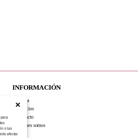
INFORMACIÓN
Tienda
Servicios
Contacto
 para
tas
Quiénes somos
ón o las
uede afectar