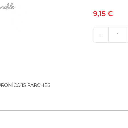
9,15
€
SAN
HER
LAB
CO
ACI
HIA
URONICO 15 PARCHES
15
PAR
can