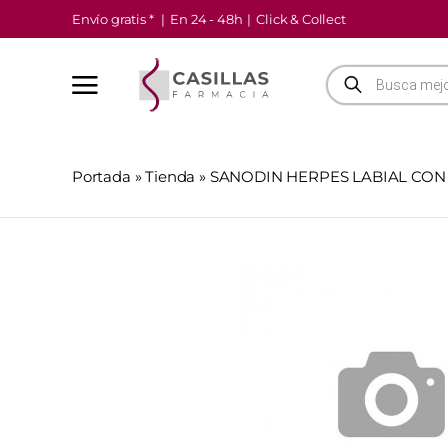
Saltar
Envío gratis *
|
En 24 - 48h
|
Click & Collect
al
contenido
Búsqueda
de
productos
Portada
»
Tienda
»
SANODIN HERPES LABIAL CON