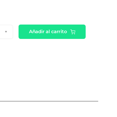
Añadir al carrito
ODIN
PES
IAL
N
DO
LURONICO
CHES
tidad