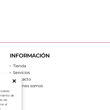
INFORMACIÓN
Tienda
Servicios
Contacto
Quiénes somos
cookies
imiento de
to de
rar el
y