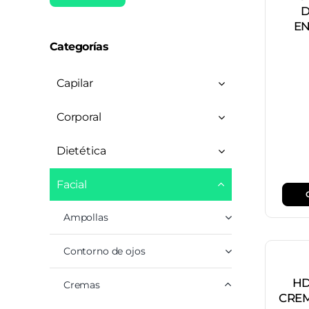
D
mínimo
máximo
EN
Categorías
Capilar
Corporal
Dietética
Facial
Ampollas
Contorno de ojos
HD
Cremas
CREM