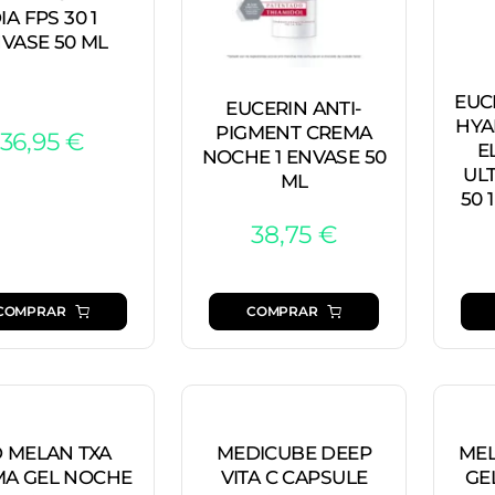
IA FPS 30 1
VASE 50 ML
EUC
EUCERIN ANTI-
HYA
PIGMENT CREMA
36,95
€
E
NOCHE 1 ENVASE 50
UL
ML
50 
38,75
€
COMPRAR
COMPRAR
 MELAN TXA
MEDICUBE DEEP
MEL
A GEL NOCHE
VITA C CAPSULE
GE