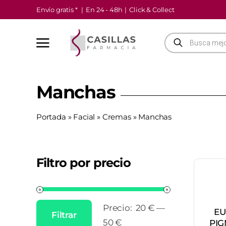
Saltar
Envío gratis *
|
En 24 - 48h
|
Click & Collect
al
contenido
Búsqueda
de
productos
Manchas
Portada
»
Facial
»
Cremas
»
Manchas
Filtro por precio
Precio:
20 €
—
EU
Filtrar
Precio
Precio
50 €
PIG