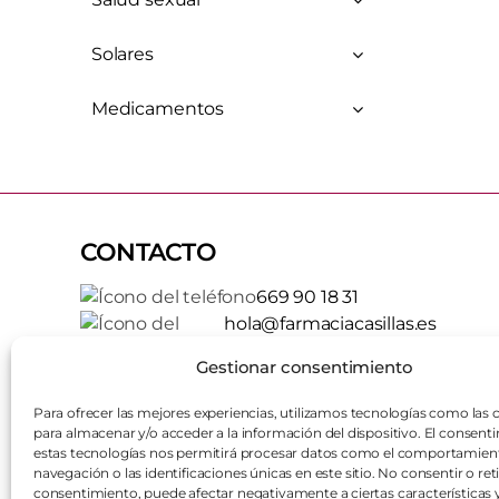
Solares
Medicamentos
CONTACTO
669 90 18 31
hola@farmaciacasillas.es
Gestionar consentimiento
Lunes - Viernes
09:30 -
Para ofrecer las mejores experiencias, utilizamos tecnologías como las 
20:00
para almacenar y/o acceder a la información del dispositivo. El consent
estas tecnologías nos permitirá procesar datos como el comportamien
Sábado
10:00 -
navegación o las identificaciones únicas en este sitio. No consentir o reti
14:00
consentimiento, puede afectar negativamente a ciertas características 