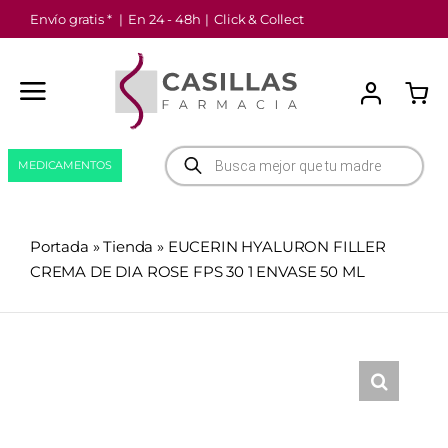
Saltar
Envío gratis *
|
En 24 - 48h
|
Click & Collect
al
contenido
Búsqueda
MEDICAMENTOS
de
productos
Portada
»
Tienda
»
EUCERIN HYALURON FILLER
CREMA DE DIA ROSE FPS 30 1 ENVASE 50 ML