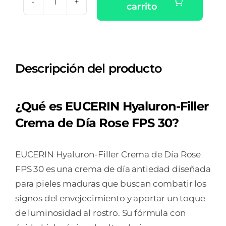
carrito
EUCERIN
HYALURON
FILLER
CREMA
Descripción del producto
DE
DIA
ROSE
¿Qué es EUCERIN Hyaluron-Filler
FPS
Crema de Día Rose FPS 30?
30
1
ENVASE
EUCERIN Hyaluron-Filler Crema de Día Rose
50
FPS 30 es una crema de día antiedad diseñada
ML
para pieles maduras que buscan combatir los
cantidad
signos del envejecimiento y aportar un toque
de luminosidad al rostro. Su fórmula con