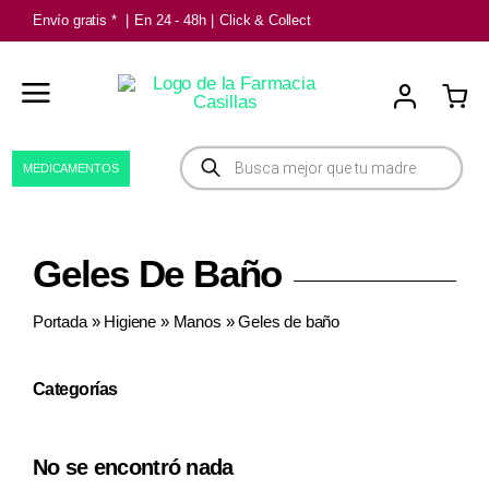
Saltar
Envío gratis *
|
En 24 - 48h
|
Click & Collect
al
contenido
Búsqueda
MEDICAMENTOS
de
productos
Geles De Baño
Portada
»
Higiene
»
Manos
»
Geles de baño
Categorías
No se encontró nada