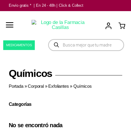
Saltar
Envío gratis *
|
En 24 - 48h
|
Click & Collect
al
contenido
Búsqueda
MEDICAMENTOS
de
productos
Químicos
Portada
»
Corporal
»
Exfoliantes
»
Químicos
Categorías
No se encontró nada