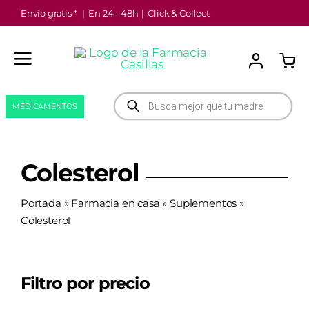
Saltar
Envío gratis *
|
En 24 - 48h
|
Click & Collect
al
contenido
Búsqueda
MEDICAMENTOS
de
productos
Colesterol
Portada
»
Farmacia en casa
»
Suplementos
»
Colesterol
Filtro por precio