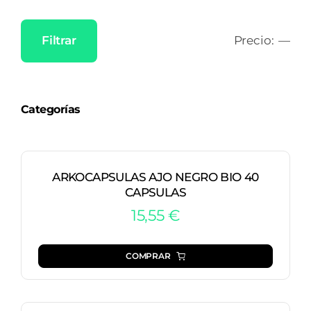
Filtrar
Precio:
—
Precio
Precio
mínimo
máximo
Categorías
ARKOCAPSULAS AJO NEGRO BIO 40
CAPSULAS
15,55
€
COMPRAR