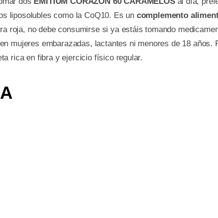
tomar dos
EMITIUM CORAZON 60 CARAMELOS
al día, pre
ivos liposolubles como la CoQ10. Es un
complemento aliment
ura roja, no debe consumirse si ya estáis tomando medicamento
 en mujeres embarazadas, lactantes ni menores de 18 años. R
rica en fibra y ejercicio físico regular.
DA