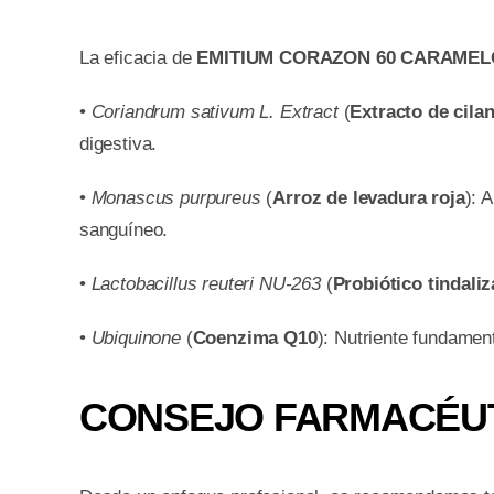
La eficacia de
EMITIUM CORAZON 60 CARAMEL
•
Coriandrum sativum L. Extract
(
Extracto de cilan
digestiva.
•
Monascus purpureus
(
Arroz de levadura roja
): 
sanguíneo.
•
Lactobacillus reuteri NU-263
(
Probiótico tindali
•
Ubiquinone
(
Coenzima Q10
): Nutriente fundamen
CONSEJO FARMACÉU