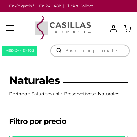
Saltar
Envío gratis *
|
En 24 - 48h
|
Click & Collect
al
contenido
Búsqueda
MEDICAMENTOS
de
productos
Naturales
Portada
»
Salud sexual
»
Preservativos
»
Naturales
Filtro por precio