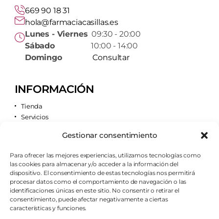
669 90 18 31
hola@farmaciacasillas.es
Lunes - Viernes
09:30 - 20:00
Sábado
10:00 - 14:00
Domingo
Consultar
INFORMACIÓN
Tienda
Servicios
Contacto
Gestionar consentimiento
Quiénes somos
Para ofrecer las mejores experiencias, utilizamos tecnologías como
las cookies para almacenar y/o acceder a la información del
AVISOS LEGALES
dispositivo. El consentimiento de estas tecnologías nos permitirá
procesar datos como el comportamiento de navegación o las
Aviso legal
identificaciones únicas en este sitio. No consentir o retirar el
Política de cookies
consentimiento, puede afectar negativamente a ciertas
Política de privacidad
características y funciones.
Condiciones de envío