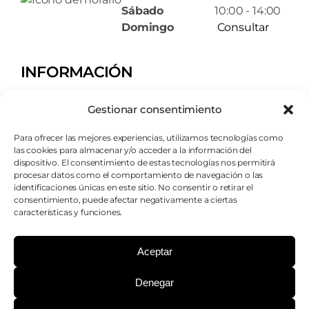
Sábado
10:00 - 14:00
Domingo
Consultar
INFORMACIÓN
Tienda
Gestionar consentimiento
Servicios
Contacto
Para ofrecer las mejores experiencias, utilizamos tecnologías como
Quiénes somos
las cookies para almacenar y/o acceder a la información del
dispositivo. El consentimiento de estas tecnologías nos permitirá
procesar datos como el comportamiento de navegación o las
AVISOS LEGALES
identificaciones únicas en este sitio. No consentir o retirar el
consentimiento, puede afectar negativamente a ciertas
Aviso legal
características y funciones.
Política de cookies
Política de privacidad
Aceptar
Condiciones de envío
Condiciones generales
Denegar
¿PODEMOS AYUDARTE?