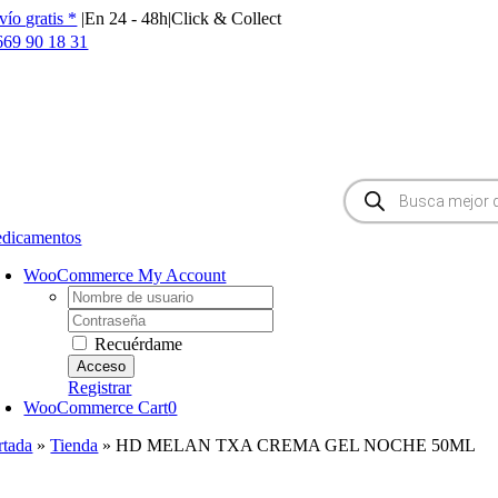
Saltar
vío gratis *
|
En 24 - 48h
|
Click & Collect
al
669 90 18 31
contenido
Búsqueda
de
productos
dicamentos
WooCommerce My Account
Username:
Password:
Recuérdame
Registrar
WooCommerce Cart
0
rtada
»
Tienda
»
HD MELAN TXA CREMA GEL NOCHE 50ML