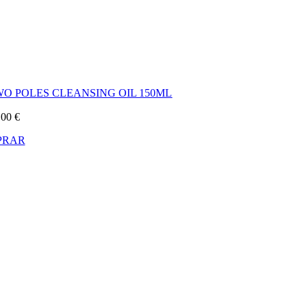
WO POLES CLEANSING OIL 150ML
,00
€
PRAR