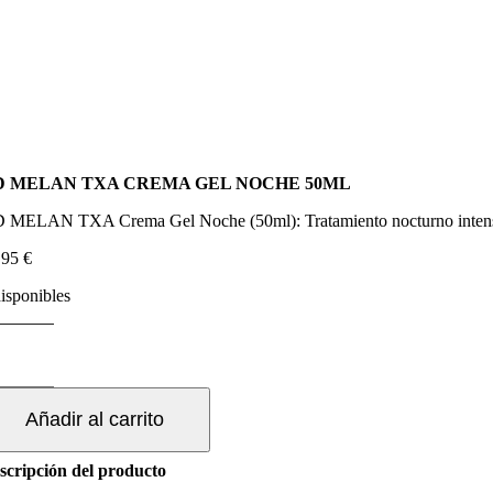
D MELAN TXA CREMA GEL NOCHE 50ML
 MELAN TXA Crema Gel Noche (50ml): Tratamiento nocturno intensivo 
,95
€
disponibles
D
ELAN
XA
REMA
Añadir al carrito
EL
OCHE
0ML
scripción del producto
ntidad