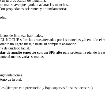
ve en la producción de melanina.
na más suave que ayuda a aclarar las manchas.
on propiedades aclarantes y antiinflamatorias.
edad.
ductos de limpieza habituales.
 sobre las áreas afectadas por las manchas y/o en todo el rostro
iante un ligero masaje hasta su completa absorción.
na de cuidado facial.
solar de amplio espectro con un SPF alto
para proteger la piel de la 
rante al menos varias semanas.
rpigmentaciones.
tono de la piel.
les (siempre con precaución y bajo supervisión si es necesario).