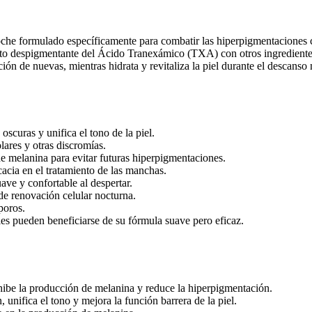
mulado específicamente para combatir las hiperpigmentaciones cu
cto despigmentante del Ácido Tranexámico (TXA) con otros ingredientes
ión de nuevas, mientras hidrata y revitaliza la piel durante el descanso
scuras y unifica el tono de la piel.
lares y otras discromías.
de melanina para evitar futuras hiperpigmentaciones.
cacia en el tratamiento de las manchas.
uave y confortable al despertar.
de renovación celular nocturna.
poros.
bles pueden beneficiarse de su fórmula suave pero eficaz.
hibe la producción de melanina y reduce la hiperpigmentación.
unifica el tono y mejora la función barrera de la piel.