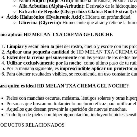
Ácido Kójico (Kojic Acid):
Inhibe la tirosinasa, enzima cla
Alfa Arbutina (Alpha-Arbutin):
Derivado de la hidroquino
Extracto de Regaliz (Glycyrrhiza Glabra Root Extract):
C
Ácido Hialurónico (Hyaluronic Acid):
Hidrata en profundidad.
Glicerina (Glycerin):
Humectante que atrae y retiene la hum
ómo aplicar HD MELAN TXA CREMA GEL NOCHE
Limpiar y secar bien la piel
del rostro, cuello y escote con tus pro
Aplicar una pequeña cantidad
de HD MELAN TXA CREMA GEL NOCHE
Extender la crema gel suavemente
con las yemas de los dedos med
Utilizar exclusivamente por la noche
, como último paso de tu ruti
Por la mañana siguiente, es
imprescindible aplicar un protector 
Para obtener resultados visibles, se recomienda un uso constante du
ara quién es ideal HD MELAN TXA CREMA GEL NOCHE?
Pieles con manchas oscuras, melasma, léntigos solares y otras hipe
Personas que buscan un tratamiento nocturno eficaz para unificar el 
Aquellos que desean prevenir la aparición de nuevas manchas.
Todo tipo de pieles con hiperpigmentación, incluyendo pieles sensib
RODUCTOS RELACIONADOS