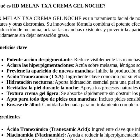
Qué es HD MELAN TXA CREMA GEL NOCHE?
 MELAN TXA CREMA GEL NOCHE es un tratamiento facial de noche for
lares y otras discromías. Su innovadora fórmula combina el potente efe
oducción de melanina, aclarar las manchas existentes y prevenir la aparic
pidamente sin dejar sensación grasa.
neficios clave
Potente acción despigmentante
: Reduce visiblemente las manchas o
Aclara las hiperpigmentaciones
: Actúa sobre melasma, léntigos so
Previene la aparición de nuevas manchas
: Inhibe la producción 
Ácido Tranexámico (TXA)
: Ingrediente clave conocido por su efi
Hidratación nocturna
: Aporta hidratación esencial para una piel s
Revitaliza la piel durante la noche
: Apoya los procesos naturales 
Textura crema-gel ligera
: Se absorbe rápidamente sin obstruir los 
Apto para todo tipo de pieles con manchas
: Incluso pieles sensi
Envase de 50ml
: Cantidad adecuada para un tratamiento completo.
gredientes
Ácido Tranexámico (Tranexamic Acid):
Ingrediente clave que in
Niacinamida (Niacinamide):
Ayuda a reducir la hiperpigmentación, 