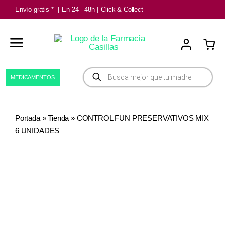
Saltar
Envío gratis *
|
En 24 - 48h
|
Click & Collect
al
contenido
Búsqueda
MEDICAMENTOS
de
productos
Portada
»
Tienda
»
CONTROL FUN PRESERVATIVOS MIX
6 UNIDADES