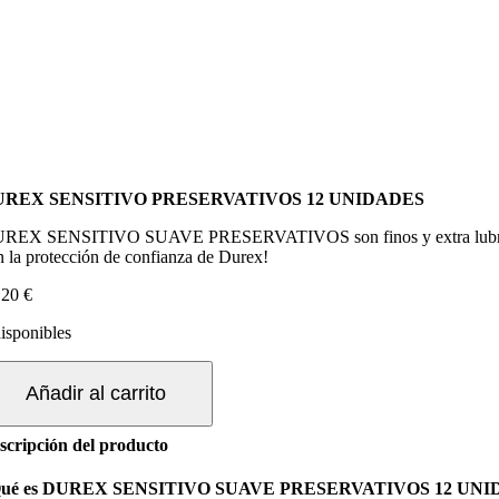
UREX SENSITIVO PRESERVATIVOS 12 UNIDADES
REX SENSITIVO SUAVE PRESERVATIVOS son finos y extra lubricados p
n la protección de confianza de Durex!
,20
€
disponibles
UREX
NSITIVO
Añadir al carrito
RESERVATIVOS
scripción del producto
NIDADES
ntidad
Qué es DUREX SENSITIVO SUAVE PRESERVATIVOS 12 UN