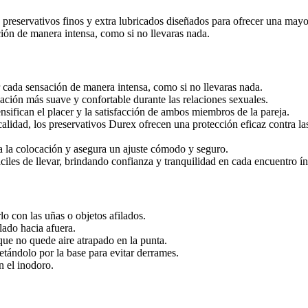
 finos y extra lubricados diseñados para ofrecer una mayor sen
ción de manera intensa, como si no llevaras nada.
ir cada sensación de manera intensa, como si no llevaras nada.
ación más suave y confortable durante las relaciones sexuales.
tensifican el placer y la satisfacción de ambos miembros de la pareja.
 calidad, los preservativos Durex ofrecen una protección eficaz contra 
a la colocación y asegura un ajuste cómodo y seguro.
ciles de llevar, brindando confianza y tranquilidad en cada encuentro í
o con las uñas o objetos afilados.
lado hacia afuera.
que no quede aire atrapado en la punta.
jetándolo por la base para evitar derrames.
n el inodoro.