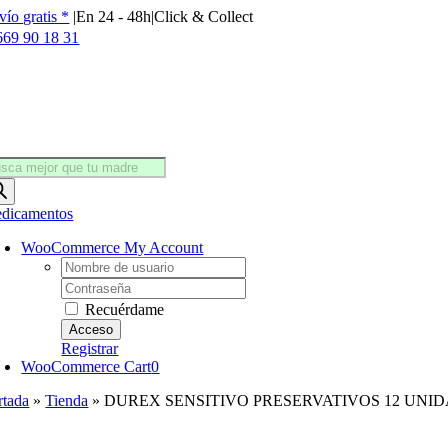
Saltar
vío gratis *
|
En 24 - 48h
|
Click & Collect
al
669 90 18 31
contenido
squeda
oductos
dicamentos
WooCommerce My Account
Username:
Password:
Recuérdame
Registrar
WooCommerce Cart
0
rtada
»
Tienda
»
DUREX SENSITIVO PRESERVATIVOS 12 UNI