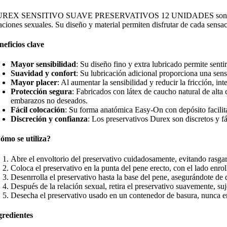
REX SENSITIVO SUAVE PRESERVATIVOS 12 UNIDADES son preservativos
laciones sexuales. Su diseño y material permiten disfrutar de cada sensa
neficios clave
Mayor sensibilidad
: Su diseño fino y extra lubricado permite sent
Suavidad y confort
: Su lubricación adicional proporciona una sens
Mayor placer
: Al aumentar la sensibilidad y reducir la fricción, in
Protección segura
: Fabricados con látex de caucho natural de alta
embarazos no deseados.
Fácil colocación
: Su forma anatómica Easy-On con depósito facilit
Discreción y confianza
: Los preservativos Durex son discretos y fá
ómo se utiliza?
Abre el envoltorio del preservativo cuidadosamente, evitando rasgarl
Coloca el preservativo en la punta del pene erecto, con el lado enrol
Desenrrolla el preservativo hasta la base del pene, asegurándote de 
Después de la relación sexual, retira el preservativo suavemente, su
Desecha el preservativo usado en un contenedor de basura, nunca e
gredientes