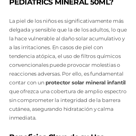
PEDIATRICS MINERAL 50ML?
LOTION
SPRAY
cantidad
La piel de los niños es significativamente más
delgada y sensible que la de los adultos, lo que
la hace vulnerable al daño solar acumulativo y
a las irritaciones. En casos de piel con
tendencia atópica, el uso de filtros químicos
convencionales puede provocar molestias o
reacciones adversas. Por ello, es fundamental
contar con un
protector solar mineral infantil
que ofrezca una cobertura de amplio espectro
sin comprometer la integridad de la barrera
cutánea, asegurando hidratación y calma
inmediata.