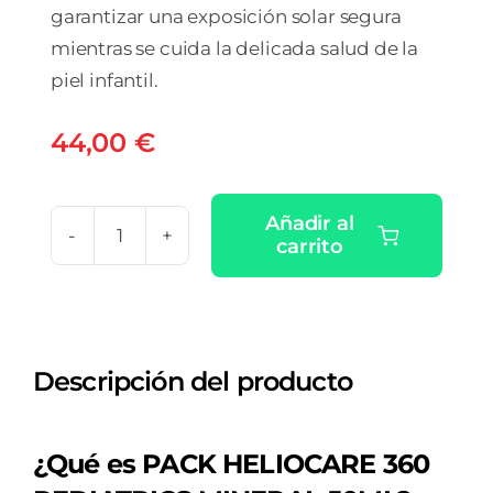
garantizar una exposición solar segura
mientras se cuida la delicada salud de la
piel infantil.
44,00
€
Añadir al
carrito
PACK
HELIOCARE
360
PEDIATRICS
Descripción del producto
MINERAL
50ML
+
¿Qué es PACK HELIOCARE 360
ATOPIC