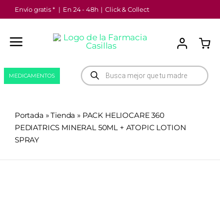
Saltar
Envío gratis *
|
En 24 - 48h
|
Click & Collect
al
contenido
Búsqueda
MEDICAMENTOS
de
productos
Portada
»
Tienda
»
PACK HELIOCARE 360
PEDIATRICS MINERAL 50ML + ATOPIC LOTION
SPRAY