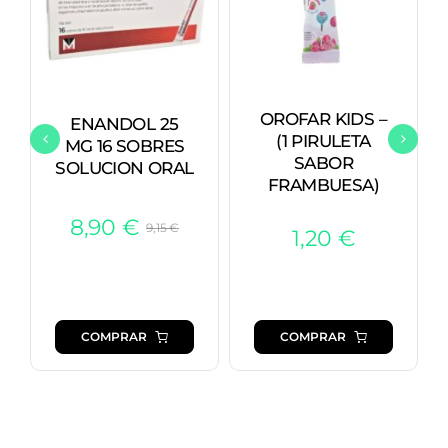
OROFAR KIDS –
ENANDOL 25
(1 PIRULETA
MG 16 SOBRES
SABOR
SOLUCION ORAL
FRAMBUESA)
8,90
€
9,15
€
1,20
€
El
El
precio
precio
original
actual
era:
es:
COMPRAR
COMPRAR
9,15 €.
8,90 €.