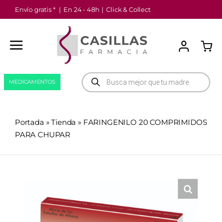
Saltar
Envío gratis *
|
En 24 - 48h
|
Click & Collect
al
contenido
Búsqueda
MEDICAMENTOS
de
productos
Portada
»
Tienda
»
FARINGENILO 20 COMPRIMIDOS
PARA CHUPAR