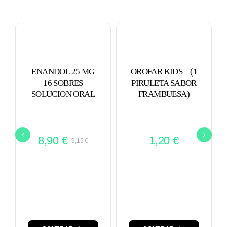
ENANDOL 25 MG
OROFAR KIDS – (1
16 SOBRES
PIRULETA SABOR
SOLUCION ORAL
FRAMBUESA)
8,90
€
1,20
€
9,15
€
El
El
precio
precio
original
actual
era:
es:
9,15 €.
8,90 €.