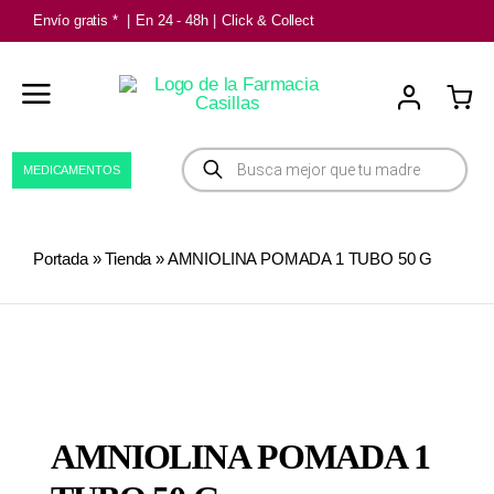
Saltar
Envío gratis *
|
En 24 - 48h
|
Click & Collect
al
contenido
Búsqueda
MEDICAMENTOS
de
productos
Portada
»
Tienda
»
AMNIOLINA POMADA 1 TUBO 50 G
AMNIOLINA POMADA 1