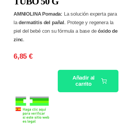
TUBO 50 G
AMNIOLINA Pomada:
La solución experta para
la
dermatitis del pañal
. Protege y regenera la
piel del bebé con su fórmula a base de
óxido de
zinc
.
6,85
€
Añadir al
carrito
AMNIOLINA
POMADA
1
TUBO
50
G