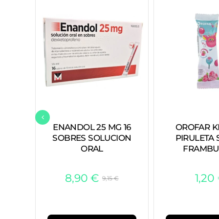
ENANDOL 25 MG 16
OROFAR KID
SOBRES SOLUCION
PIRULETA
ORAL
FRAMBU
8,90
€
1,20
9,15
€
El
El
precio
precio
original
actual