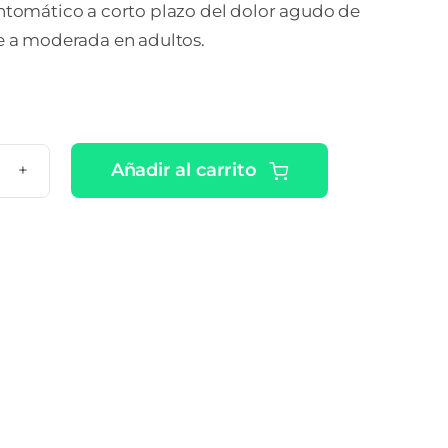
ntomático a corto plazo del dolor agudo de
e a moderada en adultos.
Añadir al carrito
ANDOL
RES
UCION
L
tidad