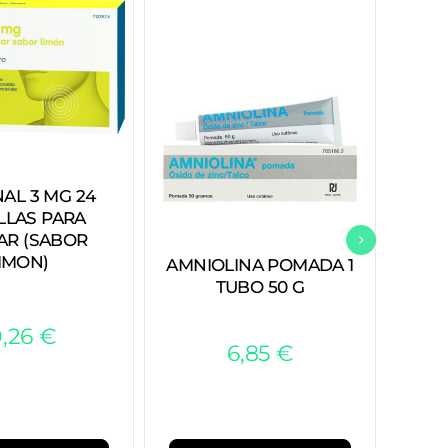
D
AL 3 MG 24
LLAS PARA
AR (SABOR
IMON)
AMNIOLINA POMADA 1
TUBO 50 G
0,26
€
6,85
€