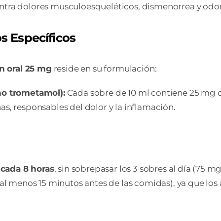
ntra dolores musculoesqueléticos, dismenorrea y odon
s Específicos
n oral 25 mg
reside en su formulación:
o trometamol):
Cada sobre de 10 ml contiene 25 mg de
as, responsables del dolor y la inflamación.
 cada 8 horas
, sin sobrepasar los 3 sobres al día (75 m
 menos 15 minutos antes de las comidas), ya que los a