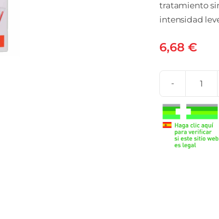
tratamiento si
intensidad lev
6,68
€
EN
25
MG
10
SOB
SOL
ORA
10
ML
can