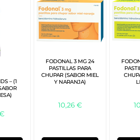
FODON
FODONAL 3 MG 24
PASTI
PASTILLAS PARA
CHUP
CHUPAR (SABOR MIEL
S – (1
L
Y NARANJA)
 SABOR
ESA)
1
10,26
€
€