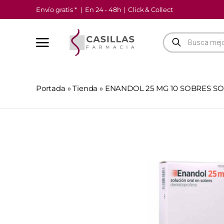
Saltar
Envío gratis *
|
En 24 - 48h
|
Click & Collect
al
contenido
Búsqueda
de
productos
Portada
»
Tienda
»
ENANDOL 25 MG 10 SOBRES SO