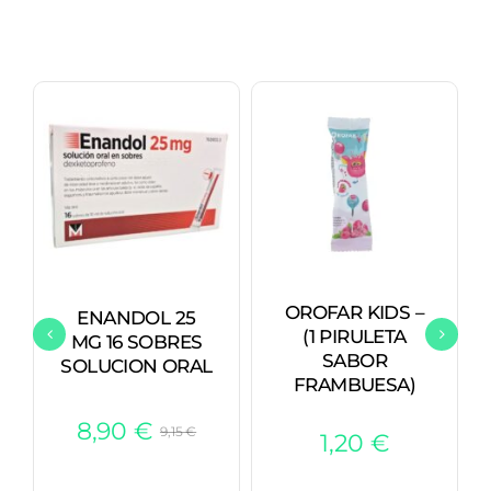
OROFAR KIDS –
ENANDOL 25
(1 PIRULETA
MG 16 SOBRES
SABOR
SOLUCION ORAL
FRAMBUESA)
8,90
€
9,15
€
1,20
€
El
El
precio
precio