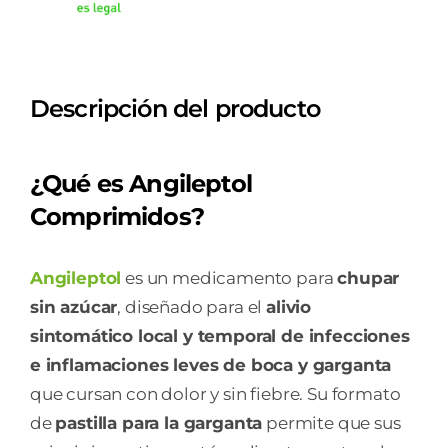
(SABOR
MIEL-
LIMON)
Descripción del producto
cantidad
¿Qué es Angileptol
Comprimidos?
Angileptol
es un medicamento para
chupar
sin azúcar
, diseñado para el
alivio
sintomático local y temporal de infecciones
e inflamaciones leves de boca y garganta
que cursan con dolor y sin fiebre. Su formato
de
pastilla para la garganta
permite que sus