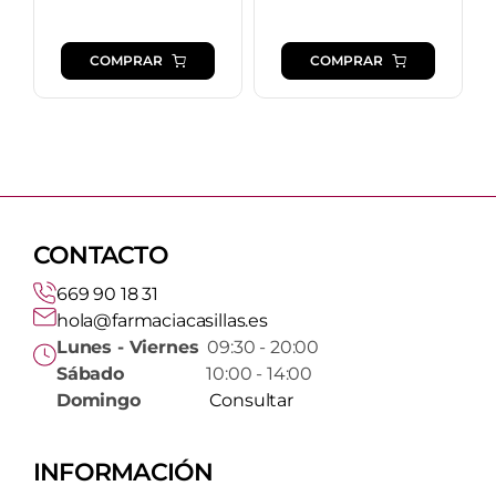
original
actual
era:
es:
COMPRAR
COMPRAR
9,15 €.
8,90 €.
CONTACTO
669 90 18 31
hola@farmaciacasillas.es
Lunes - Viernes
09:30 - 20:00
Sábado
10:00 - 14:00
Domingo
Consultar
INFORMACIÓN