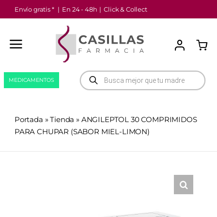
Saltar
Envío gratis *
|
En 24 - 48h
|
Click & Collect
al
contenido
Búsqueda
MEDICAMENTOS
de
productos
Portada
»
Tienda
»
ANGILEPTOL 30 COMPRIMIDOS
PARA CHUPAR (SABOR MIEL-LIMON)