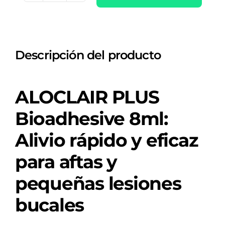
PLUS
BIOADHESIVE
GEL
Descripción del producto
1
ENVASE
8
ALOCLAIR PLUS
ML
cantidad
Bioadhesive 8ml:
Alivio rápido y eficaz
para aftas y
pequeñas lesiones
bucales