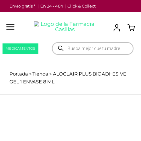
Saltar
Envío gratis *
|
En 24 - 48h
|
Click & Collect
al
contenido
Búsqueda
MEDICAMENTOS
de
productos
Portada
»
Tienda
»
ALOCLAIR PLUS BIOADHESIVE
GEL 1 ENVASE 8 ML