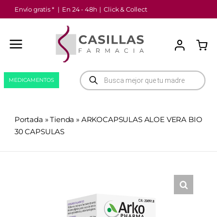
Saltar
Envío gratis *
|
En 24 - 48h
|
Click & Collect
al
contenido
Búsqueda
MEDICAMENTOS
de
productos
Portada
»
Tienda
»
ARKOCAPSULAS ALOE VERA BIO
30 CAPSULAS