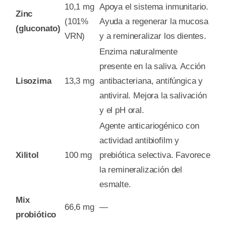
10,1 mg
Apoya el sistema inmunitario.
Zinc
(101%
Ayuda a regenerar la mucosa
(gluconato)
VRN)
y a remineralizar los dientes.
Enzima naturalmente
presente en la saliva. Acción
Lisozima
13,3 mg
antibacteriana, antifúngica y
antiviral. Mejora la salivación
y el pH oral.
Agente anticariogénico con
actividad antibiofilm y
Xilitol
100 mg
prebiótica selectiva. Favorece
la remineralización del
esmalte.
Mix
66,6 mg
—
probiótico