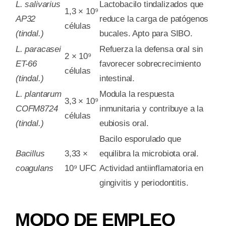
L. salivarius
Lactobacilo tindalizados que
1,3 × 10⁹
AP32
reduce la carga de patógenos
células
(tindal.)
bucales. Apto para SIBO.
L. paracasei
Refuerza la defensa oral sin
2 × 10⁹
ET-66
favorecer sobrecrecimiento
células
(tindal.)
intestinal.
L. plantarum
Modula la respuesta
3,3 × 10⁹
COFM8724
inmunitaria y contribuye a la
células
(tindal.)
eubiosis oral.
Bacilo esporulado que
Bacillus
3,33 ×
equilibra la microbiota oral.
coagulans
10⁹ UFC
Actividad antiinflamatoria en
gingivitis y periodontitis.
MODO DE EMPLEO