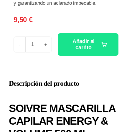
y garantizando un aclarado impecable.
9,50
€
Añadir al
carrito
SOIVRE
MASCARILLA
CAPILAR
ENERGY
Descripción del producto
&
VOLUME
500
SOIVRE MASCARILLA
ML
cantidad
CAPILAR ENERGY &