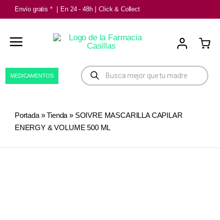
Saltar
Envío gratis *
|
En 24 - 48h
|
Click & Collect
al
contenido
Búsqueda
MEDICAMENTOS
de
productos
Portada
»
Tienda
»
SOIVRE MASCARILLA CAPILAR
ENERGY & VOLUME 500 ML