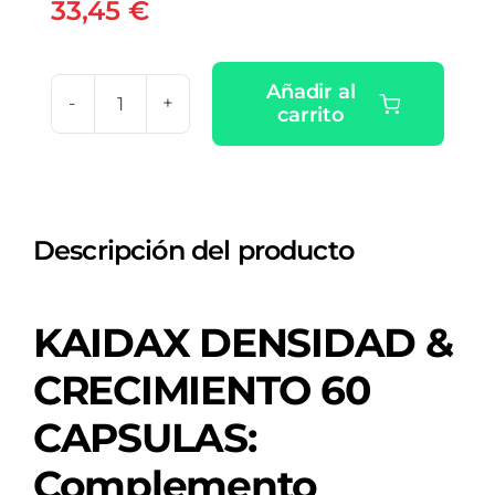
33,45
€
Añadir al
carrito
KAIDAX
DENSIDAD
&
CRECIMIENTO
Descripción del producto
60
CAPSULAS
cantidad
KAIDAX DENSIDAD &
CRECIMIENTO 60
CAPSULAS:
Complemento