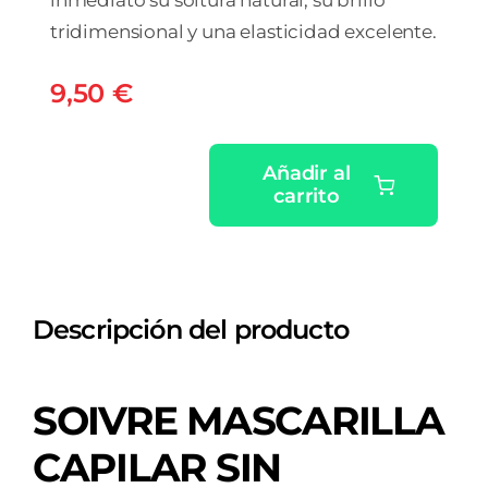
tridimensional y una elasticidad excelente.
9,50
€
Añadir al
carrito
SOIVRE
MASCARILLA
CAPILAR
SIN
Descripción del producto
SULFATOS
PURE
&
SOIVRE MASCARILLA
RESPECT
1
CAPILAR SIN
ENVASE