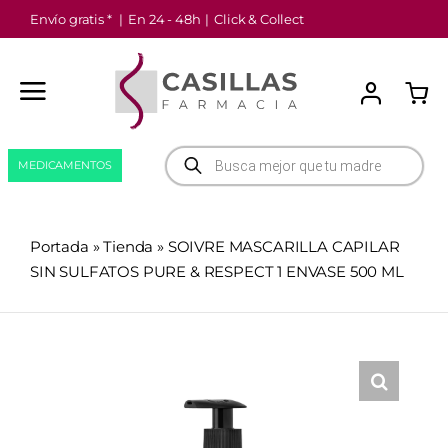
Saltar
Envío gratis *
|
En 24 - 48h
|
Click & Collect
al
contenido
Búsqueda
MEDICAMENTOS
de
productos
Portada
»
Tienda
»
SOIVRE MASCARILLA CAPILAR
SIN SULFATOS PURE & RESPECT 1 ENVASE 500 ML