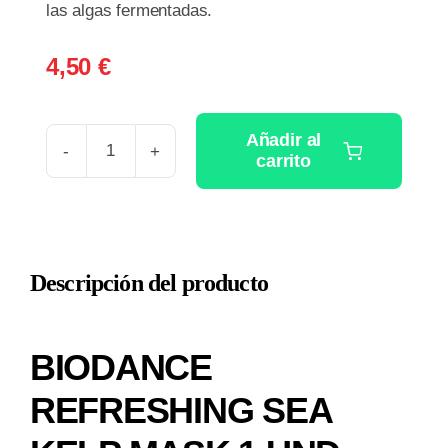
las algas fermentadas.
4,50
€
Añadir al
carrito
BIODANCE
REFRESHING
SEA
KELP
Descripción del producto
MASK
1
UND
BIODANCE
cantidad
REFRESHING SEA