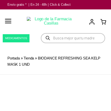
Saltar
Envío gratis *
|
En 24 - 48h
|
Click & Collect
al
contenido
Búsqueda
MEDICAMENTOS
de
productos
Portada
»
Tienda
»
BIODANCE REFRESHING SEA KELP
MASK 1 UND