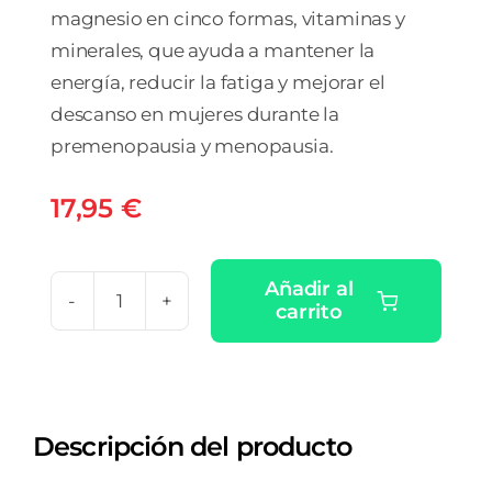
magnesio en cinco formas, vitaminas y
minerales, que ayuda a mantener la
energía, reducir la fatiga y mejorar el
descanso en mujeres durante la
premenopausia y menopausia.
17,95
€
Añadir al
carrito
CLIMAFORT
CRONOMAG
60
CAPSULAS
Descripción del producto
VEGETALES
cantidad