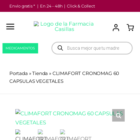
Saltar
Envío gratis *
|
En 24 - 48h
|
Click & Collect
al
contenido
Búsqueda
MEDICAMENTOS
de
productos
Portada
»
Tienda
»
CLIMAFORT CRONOMAG 60
CAPSULAS VEGETALES