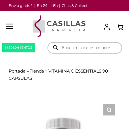
Saltar
Envío gratis *
|
En 24 - 48h
|
Click & Collect
al
contenido
Búsqueda
MEDICAMENTOS
de
productos
Portada
»
Tienda
»
VITAMINA C ESSENTIALS 90
CAPSULAS