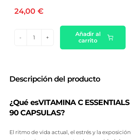
24,00
€
Añadir al
carrito
VITAMINA
C
ESSENTIALS
90
Descripción del producto
CAPSULAS
cantidad
¿Qué esVITAMINA C ESSENTIALS
90 CAPSULAS?
El ritmo de vida actual, el estrés y la exposición