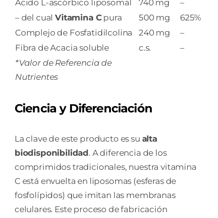
Ácido L-ascórbico liposomal
740 mg
–
– del cual
Vitamina C
pura
500 mg
625%
Complejo de Fosfatidilcolina
240 mg
–
Fibra de Acacia soluble
c.s.
–
*Valor de Referencia de
Nutrientes
Ciencia y Diferenciación
La clave de este producto es su
alta
biodisponibilidad
. A diferencia de los
comprimidos tradicionales, nuestra vitamina
C está envuelta en liposomas (esferas de
fosfolípidos) que imitan las membranas
celulares. Este proceso de fabricación