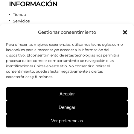
INFORMACIÓN
Tienda
Servicios
Contacto
Gestionar consentimiento
Quiénes somos
Para ofrecer las mejores experiencias, utilizamos tecnologías como
las cookies para almacenar y/o acceder a la información del
AVISOS LEGALES
dispositivo. El consentimiento de estas tecnologías nos permitirá
procesar datos como el comportamiento de navegación o las
Aviso legal
identificaciones únicas en este sitio. No consentir o retirar el
Política de cookies
consentimiento, puede afectar negativamente a ciertas
Política de privacidad
características y funciones.
Condiciones de envío
Condiciones generales
Aceptar
Denegar
¿PODEMOS AYUDARTE?
Ver preferencias
Copyright 2026 - Farmacia Casillas - Todos los