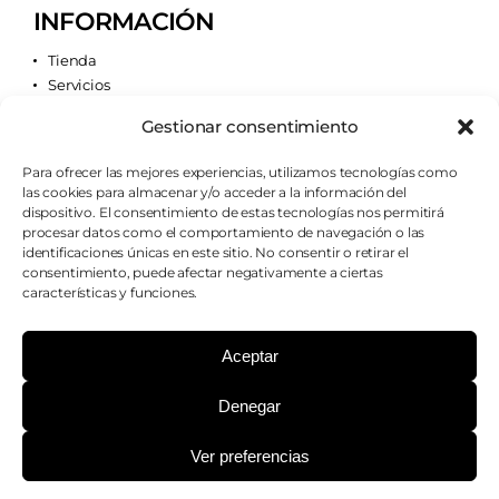
INFORMACIÓN
Tienda
Servicios
Contacto
Gestionar consentimiento
Quiénes somos
Para ofrecer las mejores experiencias, utilizamos tecnologías como
las cookies para almacenar y/o acceder a la información del
AVISOS LEGALES
dispositivo. El consentimiento de estas tecnologías nos permitirá
procesar datos como el comportamiento de navegación o las
Aviso legal
identificaciones únicas en este sitio. No consentir o retirar el
Política de cookies
consentimiento, puede afectar negativamente a ciertas
Política de privacidad
características y funciones.
Condiciones de envío
Condiciones generales
Aceptar
Denegar
¿PODEMOS AYUDARTE?
Ver preferencias