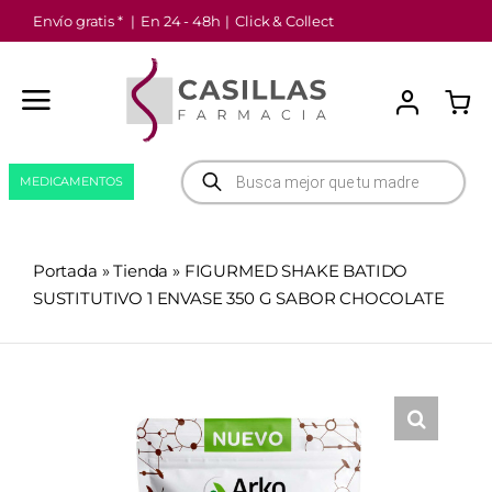
Saltar
Envío gratis *
|
En 24 - 48h
|
Click & Collect
al
contenido
Búsqueda
MEDICAMENTOS
de
productos
Portada
»
Tienda
»
FIGURMED SHAKE BATIDO
SUSTITUTIVO 1 ENVASE 350 G SABOR CHOCOLATE