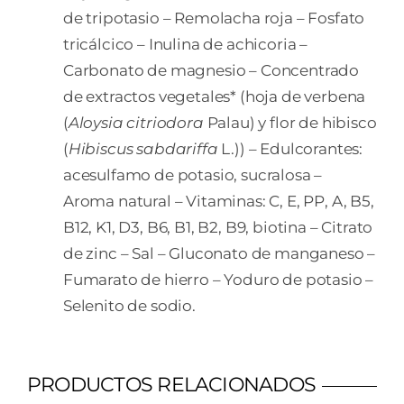
de tripotasio – Remolacha roja – Fosfato
tricálcico – Inulina de achicoria –
Carbonato de magnesio – Concentrado
de extractos vegetales* (hoja de verbena
(
Aloysia citriodora
Palau) y flor de hibisco
(
Hibiscus sabdariffa
L.)) – Edulcorantes:
acesulfamo de potasio, sucralosa –
Aroma natural – Vitaminas: C, E, PP, A, B5,
B12, K1, D3, B6, B1, B2, B9, biotina – Citrato
de zinc – Sal – Gluconato de manganeso –
Fumarato de hierro – Yoduro de potasio –
Selenito de sodio.
PRODUCTOS RELACIONADOS