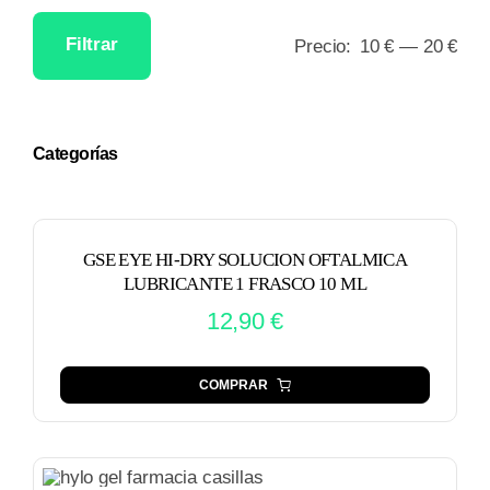
Filtrar
Precio:
10 €
—
20 €
Precio
Precio
mínimo
máximo
Categorías
GSE EYE HI-DRY SOLUCION OFTALMICA
LUBRICANTE 1 FRASCO 10 ML
12,90
€
COMPRAR