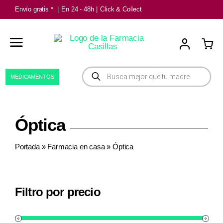
Saltar
Envío gratis *
|
En 24 - 48h
|
Click & Collect
al
contenido
Búsqueda
MEDICAMENTOS
de
productos
Óptica
Portada
»
Farmacia en casa
»
Óptica
Filtro por precio