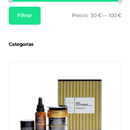
Filtrar
Precio:
30 €
—
100 €
Precio
Precio
mínimo
máximo
Categorías