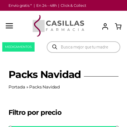
Saltar
Envío gratis *
|
En 24 - 48h
|
Click & Collect
al
contenido
Búsqueda
MEDICAMENTOS
de
productos
Packs Navidad
Portada
»
Packs Navidad
Filtro por precio