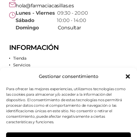
hola@farmaciacasillas.es
Lunes - Viernes
09:30 - 20:00
Sábado
10:00 - 14:00
Domingo
Consultar
INFORMACIÓN
Tienda
Servicios
Contacto
Gestionar consentimiento
Quiénes somos
Para ofrecer las mejores experiencias, utilizamos tecnologías como
las cookies para almacenar y/o acceder a la información del
AVISOS LEGALES
dispositivo. El consentimiento de estas tecnologías nos permitirá
procesar datos como el comportamiento de navegación o las
Aviso legal
identificaciones únicas en este sitio. No consentir o retirar el
Política de cookies
consentimiento, puede afectar negativamente a ciertas
Política de privacidad
características y funciones.
Condiciones de envío
Condiciones generales