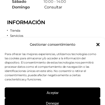
Sábado
10:00 - 14:00
Domingo
Consultar
INFORMACIÓN
Tienda
Servicios
Contacto
Gestionar consentimiento
Quiénes somos
Para ofrecer las mejores experiencias, utilizamos tecnologías como
las cookies para almacenar y/o acceder a la información del
AVISOS LEGALES
dispositivo. El consentimiento de estas tecnologías nos permitirá
procesar datos como el comportamiento de navegación o las
Aviso legal
identificaciones únicas en este sitio. No consentir o retirar el
Política de cookies
consentimiento, puede afectar negativamente a ciertas
Política de privacidad
características y funciones.
Condiciones de envío
Condiciones generales
Aceptar
Denegar