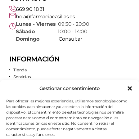
669 90 18 31
hola@farmaciacasillas.es
Lunes - Viernes
09:30 - 20:00
Sábado
10:00 - 14:00
Domingo
Consultar
INFORMACIÓN
Tienda
Servicios
Contacto
Gestionar consentimiento
Quiénes somos
Para ofrecer las mejores experiencias, utilizamos tecnologías como
las cookies para almacenar y/o acceder a la información del
AVISOS LEGALES
dispositivo. El consentimiento de estas tecnologías nos permitirá
procesar datos como el comportamiento de navegación o las
Aviso legal
identificaciones únicas en este sitio. No consentir o retirar el
Política de cookies
consentimiento, puede afectar negativamente a ciertas
Política de privacidad
características y funciones.